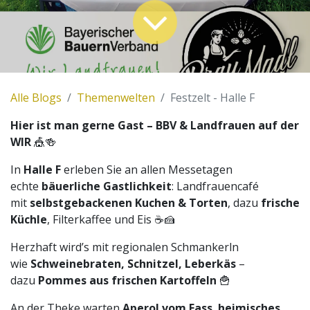
Alle Blogs
Themenwelten
Festzelt - Halle F
Hier ist man gerne Gast – BBV & Landfrauen auf der
WIR
🎪🍻
In
Halle F
erleben Sie an allen Messetagen
echte
bäuerliche Gastlichkeit
: Landfrauencafé
mit
selbstgebackenen Kuchen & Torten
, dazu
frische
Küchle
, Filterkaffee und Eis ☕🍰
Herzhaft wird’s mit regionalen Schmankerln
wie
Schweinebraten, Schnitzel, Leberkäs
–
dazu
Pommes aus frischen Kartoffeln
🍟
An der Theke warten
Aperol vom Fass
,
heimisches