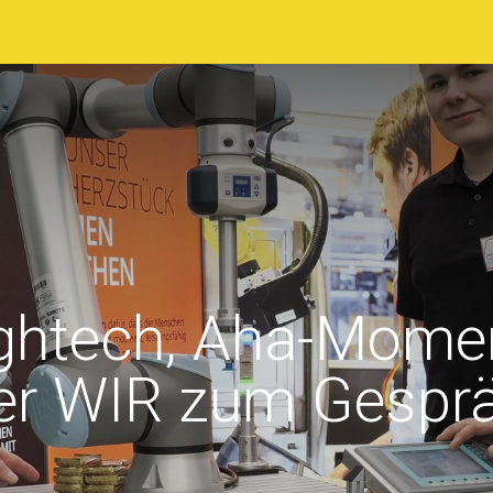
sstellerverzeichnis
Ausstellungsgelände
Programm
ightech, Aha-Momen
der WIR zum Gesp