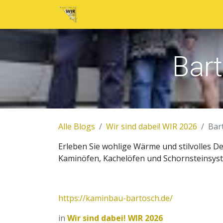
Home
Neuigkeiten
Tickets
Au
Bar
Alle Blogs
Wir sind dabei! WIR 2026
Bar
Erleben Sie wohlige Wärme und stilvolles D
Kaminöfen, Kachelöfen und Schornsteinsyst
https://kaminbau-bartosch.de/
in
Wir sind dabei! WIR 2026