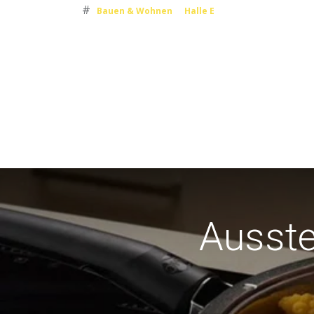
#
Bauen & Wohnen
Halle E
Ausste