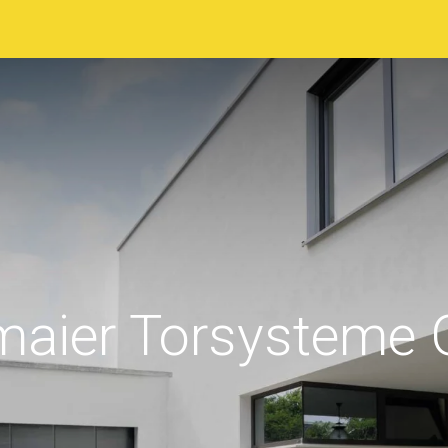
sstellerverzeichnis
Ausstellungsgelände
Programm
lmaier Torsysteme