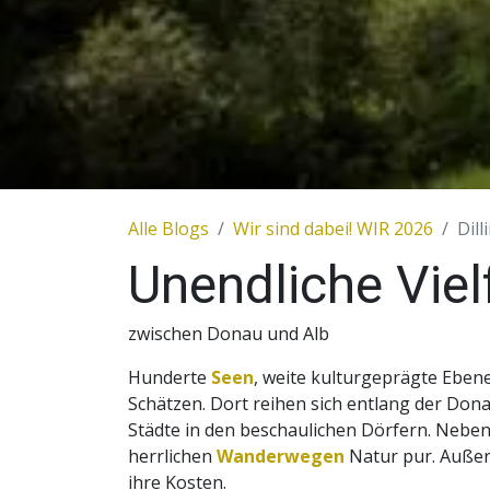
Alle Blogs
Wir sind dabei! WIR 2026
Dill
Unendliche Viel
zwischen Donau und Alb
Hunderte
Seen
, weite kulturgeprägte Eben
Schätzen. Dort reihen sich entlang der Don
Städte in den beschaulichen Dörfern. Nebe
herrlichen
Wanderwegen
Natur pur. Außer
ihre Kosten.