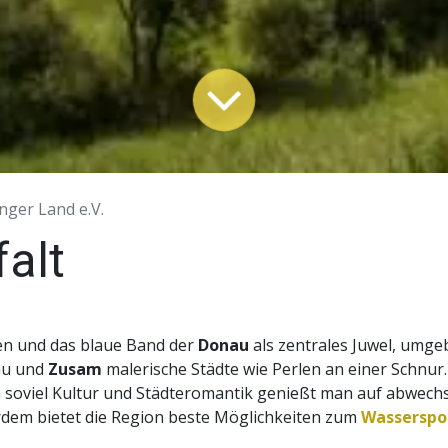
inger Land e.V.
falt
en und das blaue Band der
Donau
als zentrales Juwel, umge
au und
Zusam
malerische Städte wie Perlen an einer Schnur.
n soviel Kultur und Städteromantik genießt man auf abwech
dem bietet die Region beste Möglichkeiten zum
Wasserspo