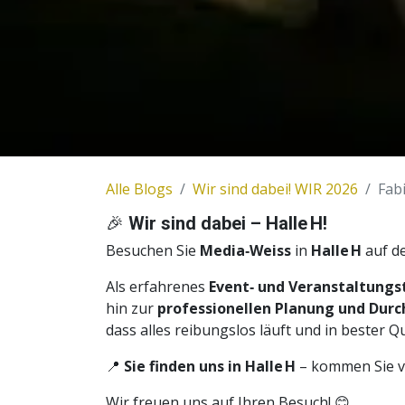
Alle Blogs
Wir sind dabei! WIR 2026
Fab
🎉
Wir sind dabei – Halle H!
Besuchen Sie
Media‑Weiss
in
Halle H
auf de
Als erfahrenes
Event‑ und Veranstaltung
hin zur
professionellen Planung und Dur
dass alles reibungslos läuft und in bester Q
📍
Sie finden uns in Halle H
– kommen Sie vor
Wir freuen uns auf Ihren Besuch! 😊