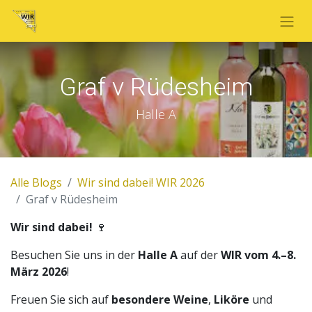
Graf v Rüdesheim
Halle A
Alle Blogs
Wir sind dabei! WIR 2026
Graf v Rüdesheim
Wir sind dabei!
🍷
Besuchen Sie uns in der
Halle A
auf der
WIR vom 4.–8.
März 2026
!
Freuen Sie sich auf
besondere Weine
,
Liköre
und