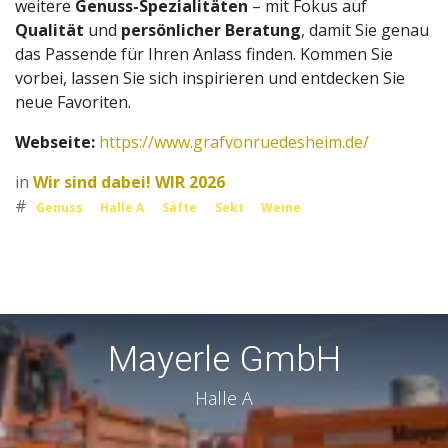
weitere
Genuss-Spezialitäten
– mit Fokus auf
Qualität
und
persönlicher Beratung
, damit Sie genau
das Passende für Ihren Anlass finden. Kommen Sie
vorbei, lassen Sie sich inspirieren und entdecken Sie
neue Favoriten.
Webseite:
https://www.grafvonruedesheim.de/
in
Wir sind dabei! WIR 2026
#
Genuss
Halle A
Säfte
Sekt
Weine
Mayerle GmbH
Halle A