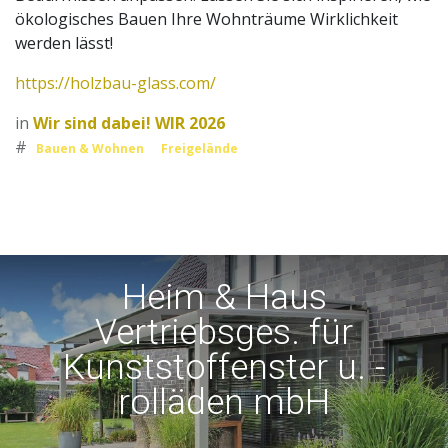
ökologisches Bauen Ihre Wohnträume Wirklichkeit
werden lässt!
https://holzbau-glass.com/
in
Wir sind dabei! WIR 2026
#
Bauen & Wohnen
Freigelände
Heim & Haus
Vertriebsges. für
Kunststoffenster u. -
rolläden mbH