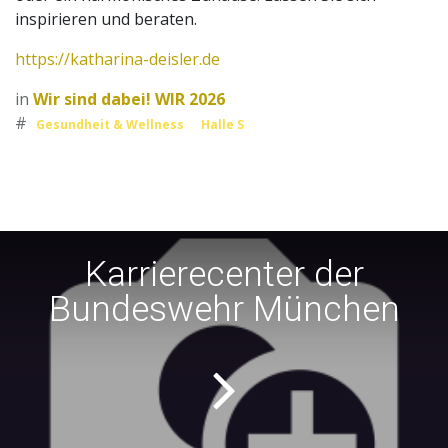
inspirieren und beraten.
https://katharina-deisler.de
in
Wir sind dabei! WIR 2026
#
Gesundheit & Wellness
Halle S
Karrierecenter der
Bundeswehr München