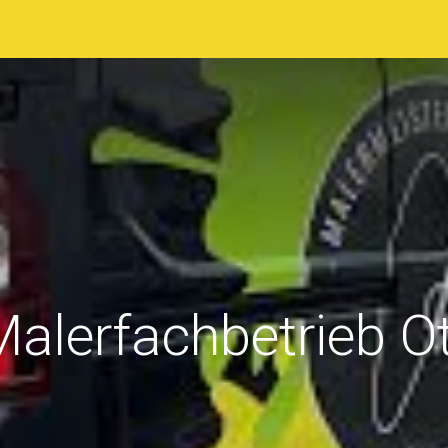
sstellerverzeichnis
Ausstellungsgelände
Programm
alerfachbetrieb O