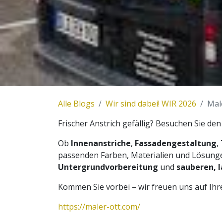
Alle Blogs
Wir sind dabei! WIR 2026
Mal
Frischer Anstrich gefällig? Besuchen Sie de
Ob
Innenanstriche
,
Fassadengestaltung
,
passenden Farben, Materialien und Lösunge
Untergrundvorbereitung
und
sauberen, 
Kommen Sie vorbei – wir freuen uns auf Ihr
https://maler-ott.com/