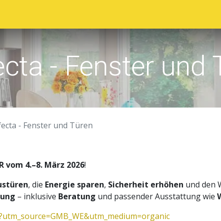
sstellerverzeichnis
Ausstellungsgelände
Programm
ecta - Fenster und 
fecta - Fenster und Türen
R vom 4.–8. März 2026
!
ustüren
, die
Energie sparen
,
Sicherheit erhöhen
und den W
rung
– inklusive
Beratung
und passender Ausstattung wie
.de/?utm_source=GMB_WE&utm_medium=organic