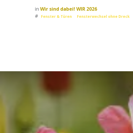
in
Wir sind dabei! WIR 2026
#
Fenster & Türen
Fensterwechsel ohne Dreck