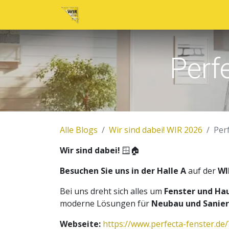
Home
Neuigkeiten
Tickets
Au
Perf
Alle Blogs
Wir sind dabei! WIR 2026
Per
Wir sind dabei!
🪟🏠
Besuchen Sie uns in der Halle A
auf der
WI
Bei uns dreht sich alles um
Fenster und Ha
moderne Lösungen für
Neubau und Sanie
Webseite:
https://www.perfecta-fenster