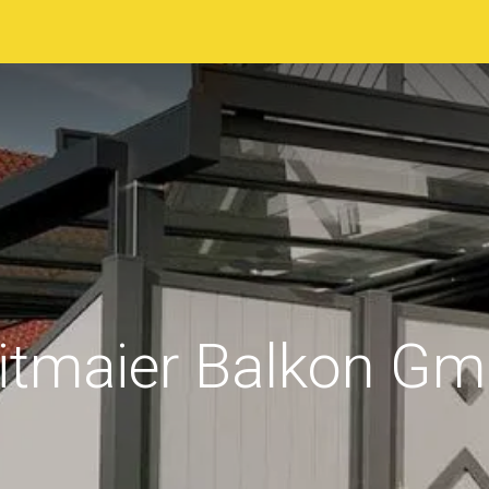
sstellerverzeichnis
Ausstellungsgelände
Programm
itmaier Balkon G